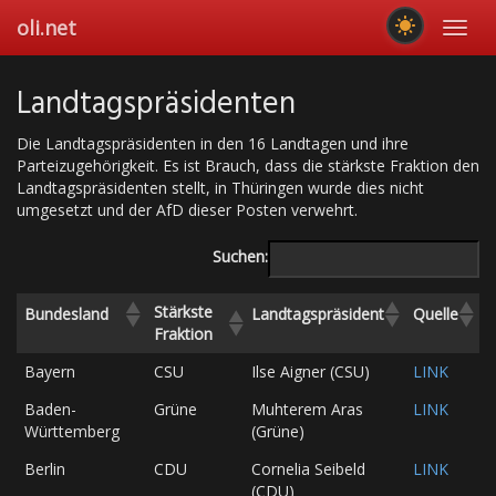
Skip
oli.net
Toggl
to
navig
main
content
Landtagspräsidenten
Die Landtagspräsidenten in den 16 Landtagen und ihre
Parteizugehörigkeit. Es ist Brauch, dass die stärkste Fraktion den
Landtagspräsidenten stellt, in Thüringen wurde dies nicht
umgesetzt und der AfD dieser Posten verwehrt.
Suchen:
Stärkste
Bundesland
Landtagspräsident
Quelle
Fraktion
Bayern
CSU
Ilse Aigner (CSU)
LINK
Baden-
Grüne
Muhterem Aras
LINK
Württemberg
(Grüne)
Berlin
CDU
Cornelia Seibeld
LINK
(CDU)