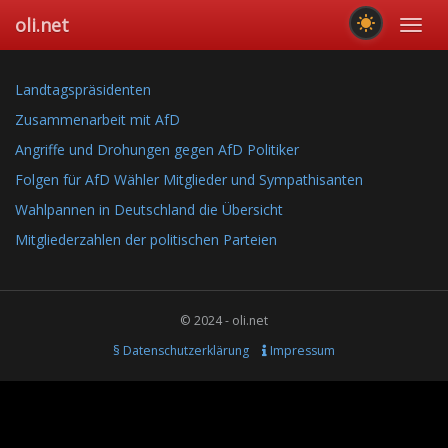
Skip
oli.net
Toggl
to
navig
main
content
Landtagspräsidenten
Zusammenarbeit mit AfD
Angriffe und Drohungen gegen AfD Politiker
Folgen für AfD Wähler Mitglieder und Sympathisanten
Wahlpannen in Deutschland die Übersicht
Mitgliederzahlen der politischen Parteien
© 2024 - oli.net
§ Datenschutzerklärung
Impressum