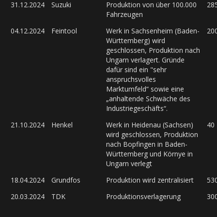
31.12.2024
Suzuki
Produktion von über 100.000
28
Fahrzeugen
04.12.2024
Feintool
Werk in Sachsenheim (Baden-
20
Württemberg) wird
geschlossen, Produktion nach
Ungarn verlagert. Gründe
dafür sind ein "sehr
anspruchsvolles
Marktumfeld“ sowie eine
„anhaltende Schwäche des
Industriegeschäfts“.
21.10.2024
Henkel
Werk in Heidenau (Sachsen)
40
wird geschlossen, Produktion
nach Bopfingen in Baden-
Württemberg und Környe in
Ungarn verlegt
18.04.2024
Grundfos
Produktion wird zentralisiert
53
20.03.2024
TDK
Produktionsverlagerung
30