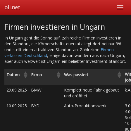
Skip
oli.net
Toggl
to
navig
main
content
Firmen investieren in Ungarn
In Ungarn geht die Sonne auf, zahlreiche Firmen investieren in
den Standort, die Körperschaftsteuersatz liegt dort bei nur 9%
und stellt einen attraktiven Standort an. Zahlreiche
Firmen
verlassen Deutschland
, einige davon wandern aus nach Ungarn,
aber auch weltweit ist Ungarn ein beliebter Investment-Standort.
Wie
Datum
Firma
Was passiert
Job
29.09.2025
BMW
Komplett neue Fabrik gebaut
k.A
und eröffnet.
10.09.2025
BYD
Auto-Produktionswerk
3.0
4.0
Sol
10
au