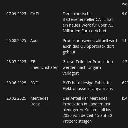
we
07.09.2025
CATL
Der chinesische
9.0
Batteriehersteller CATL hat
ein neues Werk für über 7,3
Milliarden Euro errichtet
26.08.2025
Audi
Produktionswerk, aktuell wird
11
auch das Q3 Sportback dort
gebaut
23.07.2025
ZF
Große Teile der Produktion
4.5
Friedrichshafen
werden nach Ungarn
verlagert
30.06.2025
BYD
BYD baut riesige Fabrik für
62
Elektrobusse in Ungarn aus
20.02.2025
Mercedes
Der Anteil der Mercedes-
k.A
Benz
Produktion in Ländern mit
niedrigeren Kosten soll bis
2030 von derzeit 15 auf 30
Prozent steigen.