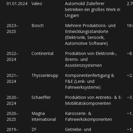
01.01.2024
Valeo
Automobil Zulieferer
2.7
betreiben ein großes Werk in
Ungarn
2023–
Bosch
Mehrere Produktions- und
18
2025
Entwicklungsstandorte
(Elektronik, Sensorik,
Automotive Software)
2022–
Continental
Produktion von Elektronik-,
~8
2024
Brems- und
Assistenzsystemen
2021–
Thyssenkrupp
Komponentenfertigung &
~2
2024
F&E (Lenk- und
Fahrwerksysteme)
2020–
Schaeffler
Produktion von Antriebs- & E-
~3
2024
Mobilitätskomponenten
2020–
Magna
Karosserie- &
~1
2025
International
Fahrwerkskomponenten
2019–
ZF
Getriebe- und
~1