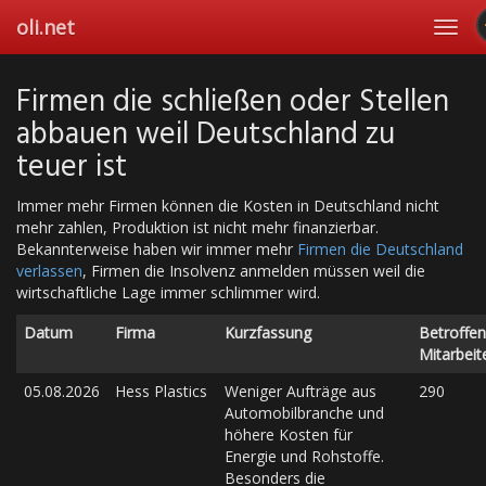
Skip
oli.net
Toggl
to
navig
main
content
Firmen die schließen oder Stellen
abbauen weil Deutschland zu
teuer ist
Immer mehr Firmen können die Kosten in Deutschland nicht
mehr zahlen, Produktion ist nicht mehr finanzierbar.
Bekannterweise haben wir immer mehr
Firmen die Deutschland
verlassen
, Firmen die Insolvenz anmelden müssen weil die
wirtschaftliche Lage immer schlimmer wird.
Datum
Firma
Kurzfassung
Betroffe
Mitarbei
05.08.2026
Hess Plastics
Weniger Aufträge aus
290
Automobilbranche und
höhere Kosten für
Energie und Rohstoffe.
Besonders die