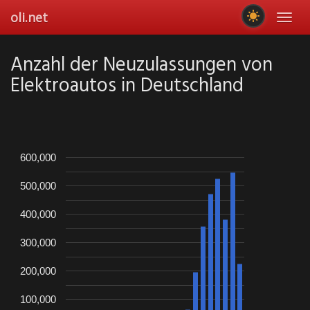
Skip
oli.net
Toggl
to
navig
main
content
Anzahl der Neuzulassungen von
Elektroautos in Deutschland
600,000
500,000
400,000
300,000
200,000
100,000