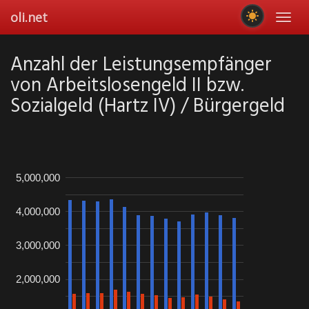
Skip
oli.net
Toggl
to
navig
main
content
Anzahl der Leistungsempfänger
von Arbeitslosengeld II bzw.
Sozialgeld (Hartz IV) / Bürgergeld
5,000,000
4,000,000
3,000,000
2,000,000