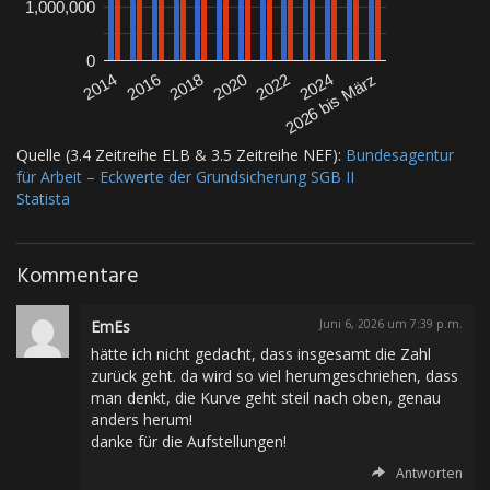
1,000,000
0
2016
2026 bis März
2022
2018
2014
2024
2020
Quelle (3.4 Zeitreihe ELB & 3.5 Zeitreihe NEF):
Bundesagentur
für Arbeit – Eckwerte der Grundsicherung SGB II
Statista
Kommentare
EmEs
Juni 6, 2026 um 7:39 p.m.
hätte ich nicht gedacht, dass insgesamt die Zahl
zurück geht. da wird so viel herumgeschriehen, dass
man denkt, die Kurve geht steil nach oben, genau
anders herum!
danke für die Aufstellungen!
Antworten