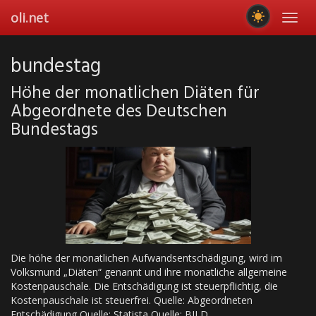
Skip
oli.net
Toggl
to
navig
main
content
bundestag
Höhe der monatlichen Diäten für
Abgeordnete des Deutschen
Bundestags
Die höhe der monatlichen Aufwandsentschädigung, wird im
Volksmund „Diäten“ genannt und ihre monatliche allgemeine
Kostenpauschale. Die Entschädigung ist steuerpflichtig, die
Kostenpauschale ist steuerfrei. Quelle: Abgeordneten
Entschädigung Quelle: Statista Quelle: BILD