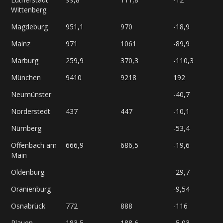
Wittenberg
Magdeburg
951,1
970
-18,9
Mainz
971
1061
-89,9
Marburg
259,9
370,3
-110,3
München
9410
9218
192
Neumünster
-40,7
Norderstedt
437
447
-10,1
Nürnberg
-53,4
Offenbach am
666,9
686,5
-19,6
Main
Oldenburg
-29,7
Oranienburg
-9,54
Osnabrück
772
888
-116
Plauen
183,5
188,6
-5,03