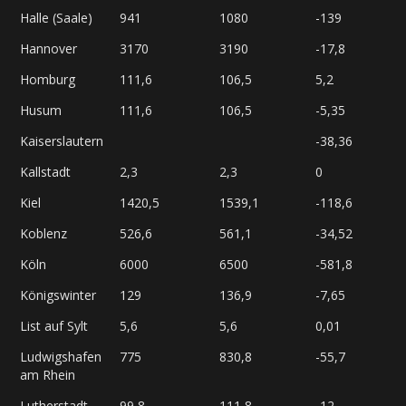
Halle (Saale)
941
1080
-139
Hannover
3170
3190
-17,8
Homburg
111,6
106,5
5,2
Husum
111,6
106,5
-5,35
Kaiserslautern
-38,36
Kallstadt
2,3
2,3
0
Kiel
1420,5
1539,1
-118,6
Koblenz
526,6
561,1
-34,52
Köln
6000
6500
-581,8
Königswinter
129
136,9
-7,65
List auf Sylt
5,6
5,6
0,01
Ludwigshafen
775
830,8
-55,7
am Rhein
Lutherstadt
99,8
111,8
-12