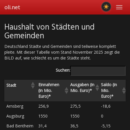
Skip
oli.net
Toggl
to
navig
main
content
Haushalt von Städten und
Gemeinden
Deutschland Städte und Gemeinden sind teilweise komplett
pleite. Mit dieser Tabelle vom Stand November 2025 zeigt die
BILD auf, wie schlecht es um die Städte steht.
Suchen:
Einnahmen
Ausgaben (in
Saldo (in
Stadt
(in Mio.
Mio. Euro)*
Mio.
Euro)*
Euro)*
Arnsberg
256,9
275,5
-18,6
Augsburg
1550
1550
0
Bad Bentheim
31,4
36,5
-5,15