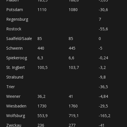
Potsdam
1110
1080
-30,6
Regensburg
7
Rostock
-55,6
Saalfeld/Saale
85
85
0
Schwerin
440
445
-5
Spiekeroog
6,3
6,6
-0,24
St. Ingbert
100,5
103,7
-3,2
Stralsund
-9,8
Trier
-36,5
Weener
36,2
41
-4,84
Wiesbaden
1730
1760
-29,5
Wolfsburg
553,9
719,1
-165,2
Zwickau
236
277
-41