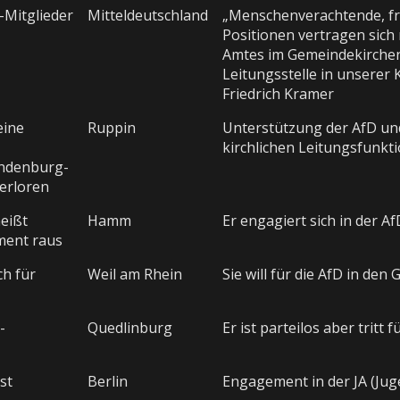
-Mitglieder
Mitteldeutschland
„Menschenverachtende, fre
Positionen vertragen sich
Amtes im Gemeindekirchen
Leitungsstelle in unserer 
Friedrich Kramer
eine
Ruppin
Unterstützung der AfD und
kirchlichen Leitungsfunkt
andenburg-
verloren
eißt
Hamm
Er engagiert sich in der Af
ment raus
ch für
Weil am Rhein
Sie will für die AfD in den
-
Quedlinburg
Er ist parteilos aber trit
st
Berlin
Engagement in der JA (Jug