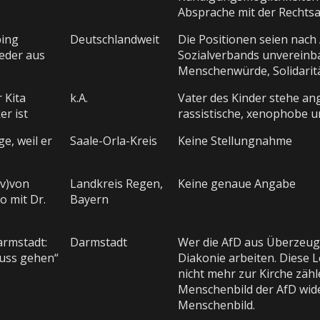
Absprache mit der Rechtsa
ping
Deutschlandweit
Die Positionen seien nach
ieder aus
Sozialverbands unvereinb
Menschenwürde, Solidaritä
r Kita
k.A.
Vater des Kinder stehe ang
er ist
rassistische, xenophobe 
e, weil er
Saale-Orla-Kreis
Keine Stellungnahme
iv)von
Landkreis Regen,
Keine genaue Angabe
o mit Dr.
Bayern
armstadt:
Darmstadt
Wer die AfD aus Überzeugu
muss gehen“
Diakonie arbeiten. Diese 
nicht mehr zur Kirche zäh
Menschenbild der AfD wide
Menschenbild.