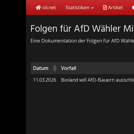
Skip
oli.net
Statistiken
Artikel
to
main
content
Folgen für AfD Wähler M
Eine Dokumentation der Folgen für AfD Wähler,
Datum
Vorfall
11.03.2026
Bioland will AfD-Bauern ausschl