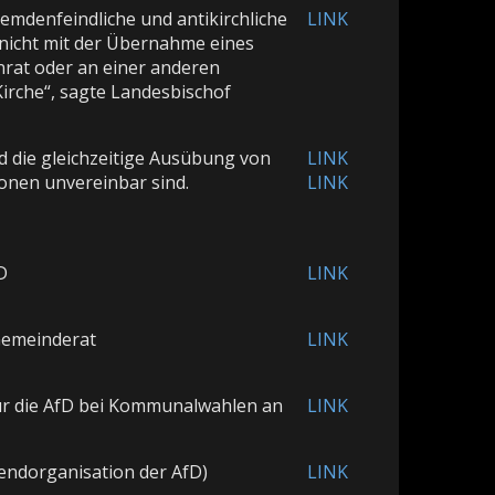
mdenfeindliche und antikirchliche
LINK
 nicht mit der Übernahme eines
rat oder an einer anderen
Kirche“, sagte Landesbischof
 die gleichzeitige Ausübung von
LINK
ionen unvereinbar sind.
LINK
D
LINK
 Gemeinderat
LINK
t für die AfD bei Kommunalwahlen an
LINK
endorganisation der AfD)
LINK