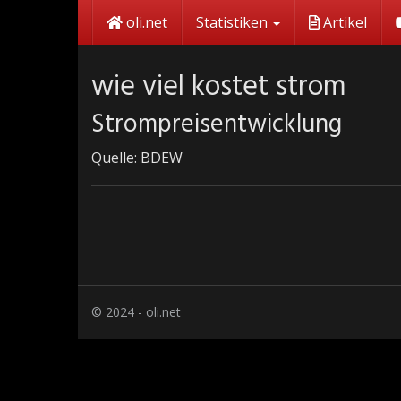
Skip
oli.net
Statistiken
Artikel
to
main
content
wie viel kostet strom
Strompreisentwicklung
Quelle: BDEW
© 2024 - oli.net