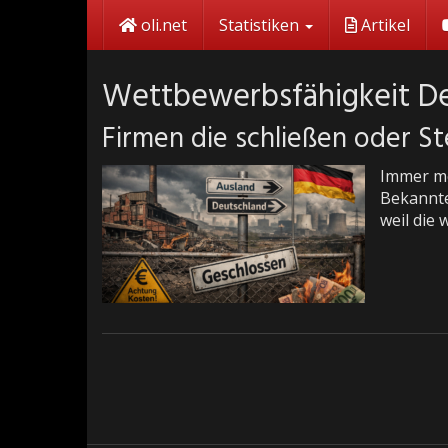
Skip
oli.net
Statistiken
Artikel
to
main
content
Wettbewerbsfähigkeit D
Firmen die schließen oder St
Immer me
Bekannte
weil die 