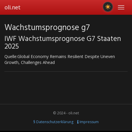
Skip
oli.net
Toggl
to
navig
main
content
Wachstumsprognose g7
IWF Wachstumsprognose G7 Staaten
2025
Quelle:Global Economy Remains Resilient Despite Uneven
Growth, Challenges Ahead
© 2024 - oli.net
§ Datenschutzerklärung
Impressum