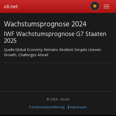
Skip
oli.net
Toggl
to
navig
main
content
Wachstumsprognose 2024
IWF Wachstumsprognose G7 Staaten
2025
Quelle:Global Economy Remains Resilient Despite Uneven
Growth, Challenges Ahead
© 2024 - oli.net
§ Datenschutzerklärung
Impressum