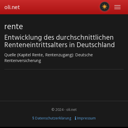
Skip
oli.net
Toggl
to
navig
main
content
rente
Entwicklung des durchschnittlichen
Renteneintrittsalters in Deutschland
Quelle (Kapitel Rente, Rentenzugang): Deutsche
Rentenversicherung
© 2024 - oli.net
§ Datenschutzerklärung
Impressum