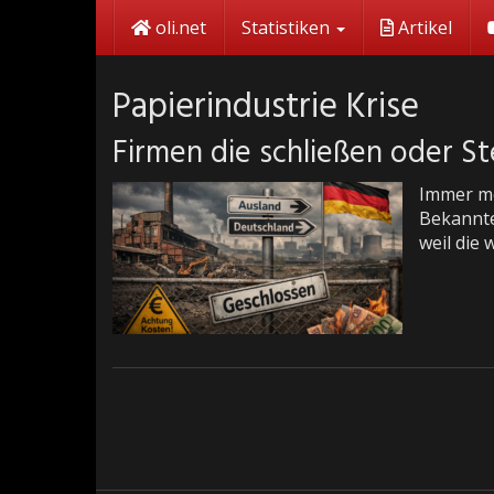
Skip
oli.net
Statistiken
Artikel
to
main
content
Papierindustrie Krise
Firmen die schließen oder St
Immer me
Bekannte
weil die 