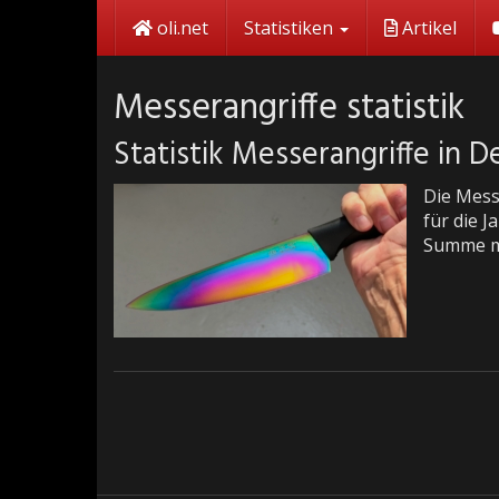
Skip
oli.net
Statistiken
Artikel
to
main
content
Messerangriffe statistik
Statistik Messerangriffe in 
Die Mess
für die J
Summe mi