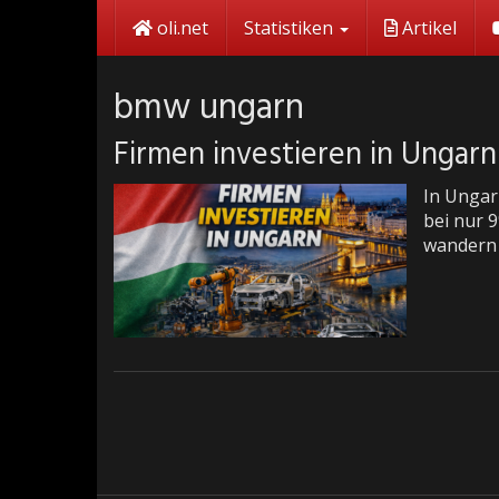
Skip
oli.net
Statistiken
Artikel
to
main
content
bmw ungarn
Firmen investieren in Ungarn
In Ungarn
bei nur 9
wandern 