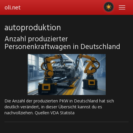
Skip
oli.net
Toggl
to
navig
main
content
autoproduktion
Anzahl produzierter
Personenkraftwagen in Deutschland
Die Anzahl der produzierten PKW in Deutschland hat sich
deutlich verändert, in dieser Übersicht kannst du es
nachvollziehen. Quellen VDA Statista