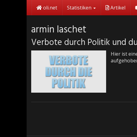
Skip
oli.net
Statistiken
Artikel
to
main
content
armin laschet
Verbote durch Politik und d
Hier ist ei
aufgehoben 