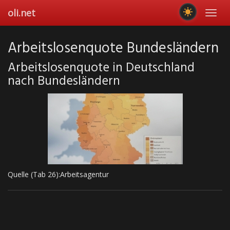
Skip
oli.net
Toggl
to
navig
main
content
Arbeitslosenquote Bundesländern
Arbeitslosenquote in Deutschland
nach Bundesländern
Quelle (Tab 26):Arbeitsagentur