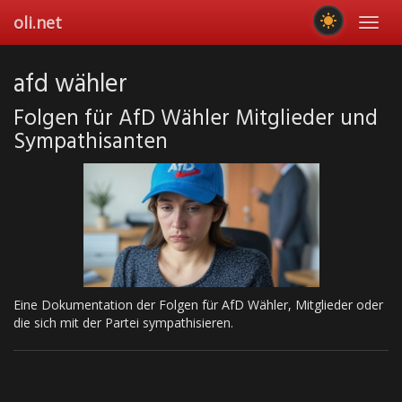
Skip
oli.net
Toggl
to
navig
main
content
afd wähler
Folgen für AfD Wähler Mitglieder und
Sympathisanten
Eine Dokumentation der Folgen für AfD Wähler, Mitglieder oder
die sich mit der Partei sympathisieren.